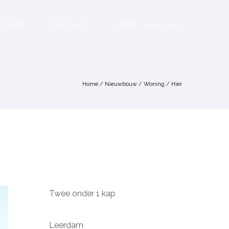
CTEN
CONTACT
0318 – 265 300
Home
/
Nieuwbouw
/
Woning
/ Hier
Twee onder 1 kap
Leerdam