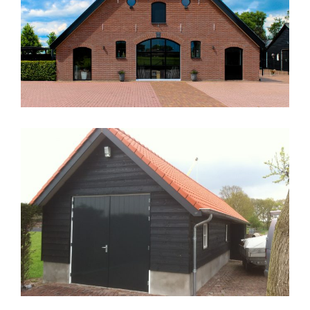
VERBOUWING BOERDERIJ
Dakkapel
·
Renovatie
·
Verbouw
·
Woning
UITBREIDING SCHUUR
Renovatie
·
Schuur
·
Uitbreiding