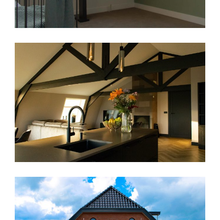
VERBOUWING BOVENWONING
Renovatie
·
Verbouw
·
Woning