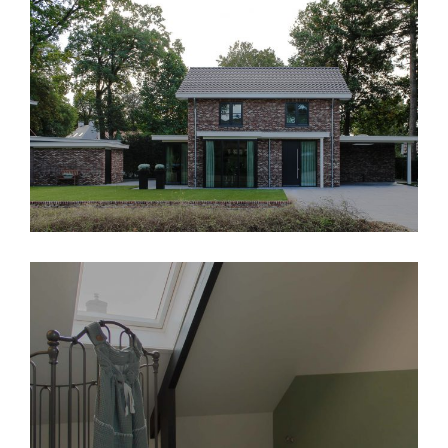
VERBOUWING LUNTEREN
Renovatie
·
Uitbreiding
·
Verbouw
·
Woning
VERBOUWING VERDIEPING EN ZOLDER
Renovatie
·
Verbouw
·
Woning